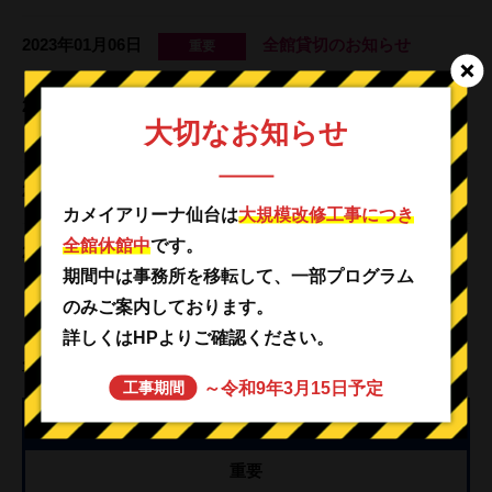
2023年01月06日
全館貸切のお知らせ
重要
2022年07月29日
第一競技場利用再開日確定
重要
大切なお知らせ
のお知らせ
2022年07月14日
施設利用再開のお知らせ
重要
カメイアリーナ仙台は
大規模改修工事につき
全館休館中
です。
2022年03月31日
ホームページリニューアル
重要
期間中は事務所を移転して、一部プログラム
のお知らせ
のみご案内しております。
詳しくはHPよりご確認ください。
<<前へ
1
2
～令和9年3月15日予定
工事期間
カテゴリー
重要