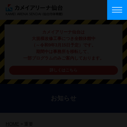
カメイアリーナ仙台は
大規模改修工事につき全館休館中
（～令和9年3月15日予定）です。
期間中は事務所を移転して、
一部プログラムのみご案内しております。
詳しくはこちら
お知らせ
HOME
>
重要