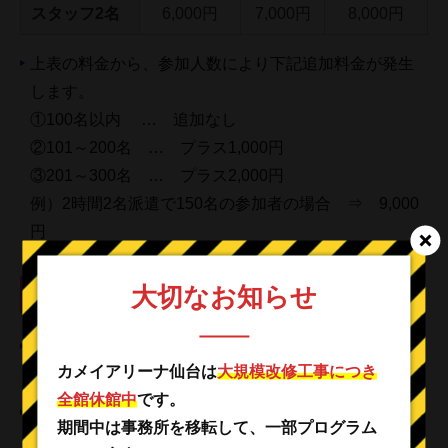
スタッフ2名
6,000円
7,000円
8,000円
上表の料金から、参加人数により下記追加料金が発生
します。
①100名以内 … 追加なし
②101～200名 … プラス1,000円
③201～300名 … プラス2,000円
例）2時間2名派遣で150名の参加者の場合 ⇒ 9,000
円
大切なお知らせ
その他
スタッフの派遣人数は、施設側で決めさせていただき
カメイアリーナ仙台は
大規模改修工事につき
ます。
全館休館中
です。
原則として、派遣料金は当日現金でお支払いいただき
期間中は事務所を移転して、一部プログラム
ます。