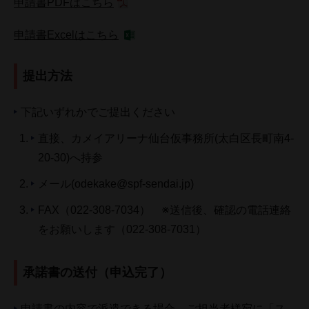
申請書PDFはこちら
申請書Excelはこちら
提出方法
下記いずれかでご提出ください
直接、カメイアリーナ仙台仮事務所(太白区長町南4-
20-30)へ持参
メール(odekake@spf-sendai.jp)
FAX（022-308-7034） ※送信後、確認の電話連絡
をお願いします（022-308-7031）
承諾書の送付（申込完了）
申請書の内容で派遣できる場合、ご担当者様宛に「ス