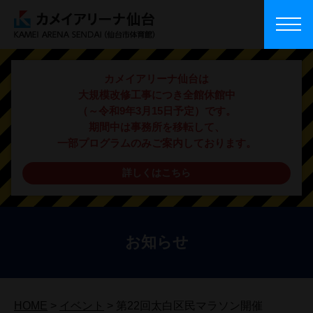
カメイアリーナ仙台は
大規模改修工事につき全館休館中
（～令和9年3月15日予定）です。
期間中は事務所を移転して、
一部プログラムのみご案内しております。
詳しくはこちら
お知らせ
HOME
>
イベント
>
第22回太白区民マラソン開催