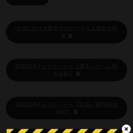
．
大会における新型コロナウイルス感染症対
策
．
体調管理チェックシート【選手・チーム用/
大会前】
．
体調管理チェックシート【役員・審判用/大
会前】
．