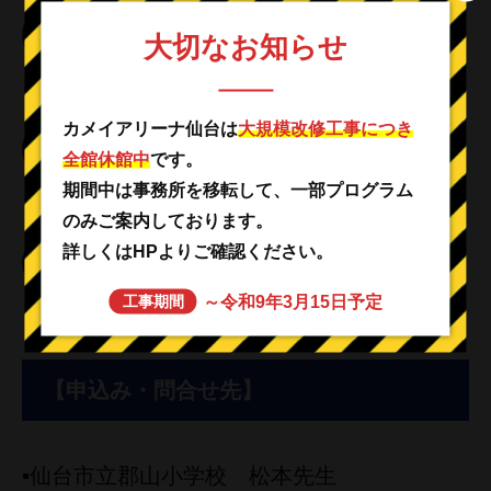
体調管理チェックシート【共通/大会後】
大切なお知らせ
．
カメイアリーナ仙台は
大規模改修工事につき
募集案内
全館休館中
です。
期間中は事務所を移転して、一部プログラム
．
のみご案内しております。
詳しくはHPよりご確認ください。
大会ポスター
～令和9年3月15日予定
工事期間
．
【申込み・問合せ先】
▪仙台市立郡山小学校 松本先生