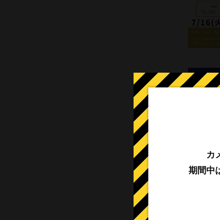
【
▪対象 
▪定員 
カ
期間中
▪時間 …
▪持物 