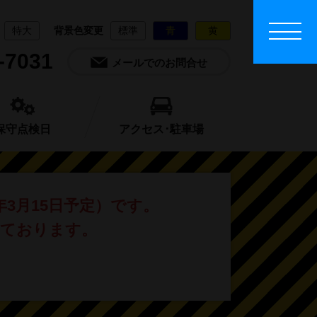
特大
背景色変更
標準
青
黄
-7031
メールでのお問合せ
保守点検日
アクセス･駐車場
年3月15日予定）です。
しております。