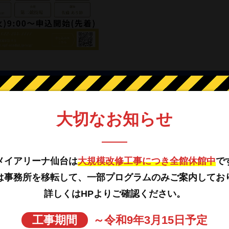
三星先生のヨガ教室】
大切なお知らせ
… 一般
… 40名
メイアリーナ仙台は
大規模改修工事につき全館休館中
で
は事務所を移転して、一部プログラムのみご案内してお
 13：30～14：30
詳しくはHPよりご確認ください。
… ヨガマット・運動着・室内用シューズ・汗拭きタオル・飲
工事期間
～令和9年3月15日予定