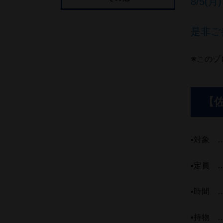
8/5
是非ご
※このプ
【
▪対象 
▪定員 
▪時間 …
▪持物 