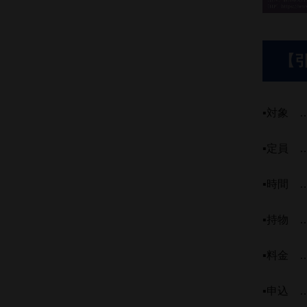
【
▪対象 
▪定員 
▪時間 …
▪持物 
▪料金 …
▪申込 …