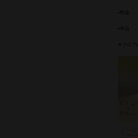
▪料金 …
▪申込 …
※フロア