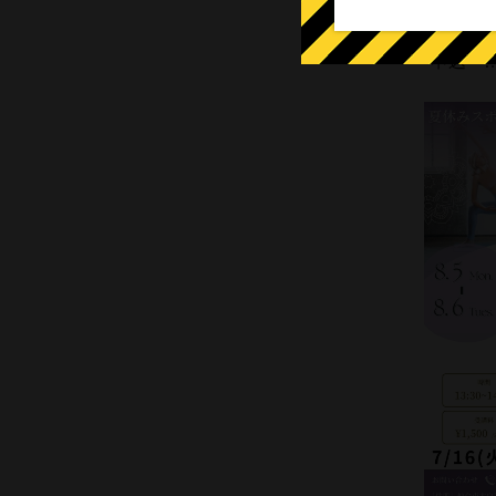
▪料金 …
▪申込 …