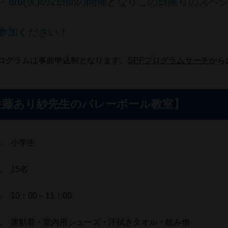
(月)・8/6(火)の2日間の開催となりこの日限りの
参加ください！
ログラムは事前申込制となります。
SPFプログラムサーチ
から
佐藤あり紗先生のバレーボール教室】
… 小学生
… 15名
 10：00～11：00
… 運動着・室内用シューズ・汗拭きタオル・飲み物