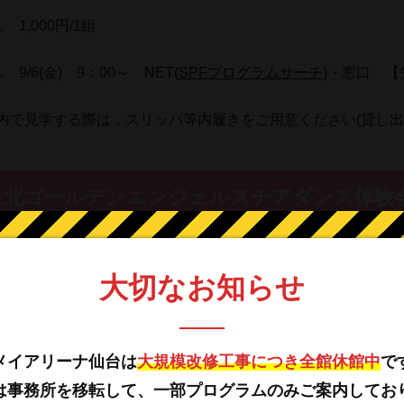
 1,000円/1組
 9/6(金) 9：00～ NET(
SPFプログラムサーチ
)・窓口 【
内で見学する際は，スリッパ等内履きをご用意ください(貸し出
東北ゴールデンエンジェルスチアダンス体験
天ゴールデンイーグルス公式チアリーダー
大切なお知らせ
… 小学1～4年生
… 60名
メイアリーナ仙台は
大規模改修工事につき全館休館中
で
は事務所を移転して、一部プログラムのみご案内してお