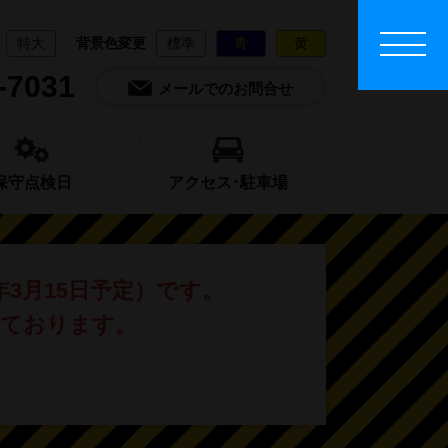
特大
背景色変更
標準
青
黄
-7031
メールでのお問合せ
保守点検日
アクセス･駐車場
年3月15日予定）です。
しております。