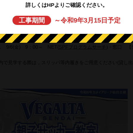
 13：00～14：30
詳しくはHPよりご確認ください。
… 運動着・室内用シューズ・汗拭きタオル・飲み物
工事期間
～令和9年3月15日予定
 1,000円/1名
 9/6(金) 9：00～ NET(
SPFプログラムサーチ
)・窓口 【
内で見学する際は，スリッパ等内履きをご用意ください(貸し出