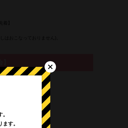
先着】
しはおこなっておりません)。
会】
す。
ります。