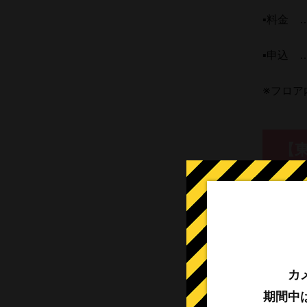
▪料金 …
▪申込 …
※フロア
【
※東北楽
▪対象 
▪定員 
カ
期間中