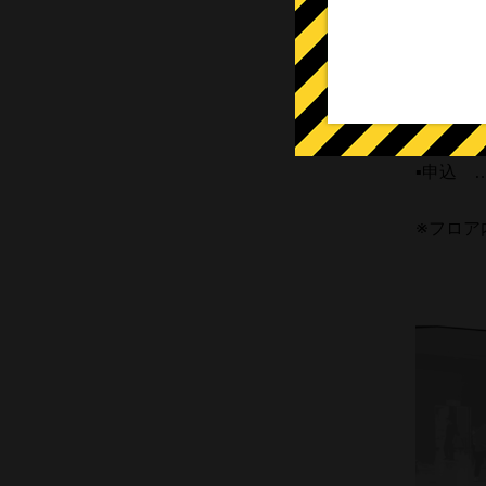
▪時間 …
▪持物 
▪料金 …
▪申込 …
※フロア
.