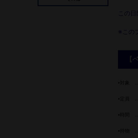
この日
※この
【
▪対象 
▪定員 
▪時間 …
▪持物 