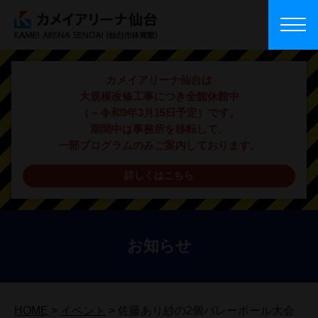
カメイアリーナ仙台は
大規模改修工事につき全館休館中
（～令和9年3月15日予定）です。
期間中は事務所を移転して、
一部プログラムのみご案内しております。
詳しくはこちら
お知らせ
HOME
>
イベント
>
佐藤あり紗の2個バレーボール大会