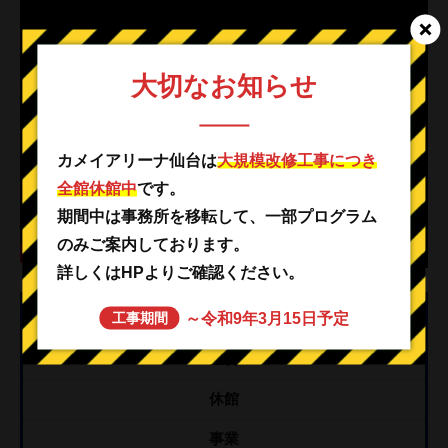
大切なお知らせ
カメイアリーナ仙台は
大規模改修工事につき
全館休館中
です。
期間中は事務所を移転して、一部プログラム
のみご案内しております。
詳しくはHPよりご確認ください。
カテゴリー
～令和9年3月15日予定
工事期間
重要
休館
事業