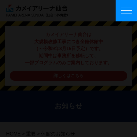
カメイアリーナ仙台は
大規模改修工事につき全館休館中
（～令和9年3月15日予定）です。
期間中は事務所を移転して、
一部プログラムのみご案内しております。
詳しくはこちら
お知らせ
HOME
>
重要
>
休館のお知らせ