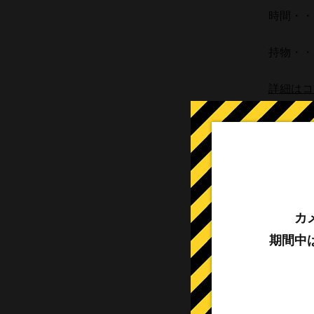
時間・・・
持物・・
詳細はコ
楽天
↓
下記駐
カ
【楽天イ
期間中
日付・・・
対象・・