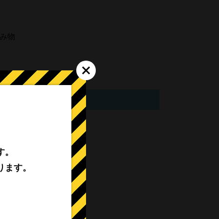
み物
す。
ります。