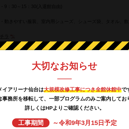
9：30～15：30(入退館自由)
・動きやすい服装、室内用シューズ、シューズ袋、タオル、飲
チラ
・ベガルタ教室 ★☆ファミスポ限定イベント☆★
大切なお知らせ
車区分をご確認下さい
↓
メイアリーナ仙台は
大規模改修工事につき全館休館中
で
ーグルス野球教室】☚注目
【事前予約制(先着)】
は事務所を移転して、一部プログラムのみご案内してお
2023年9月24日(日)
詳しくはHPよりご確認ください。
・小学1～3年生
工事期間
～令和9年3月15日予定