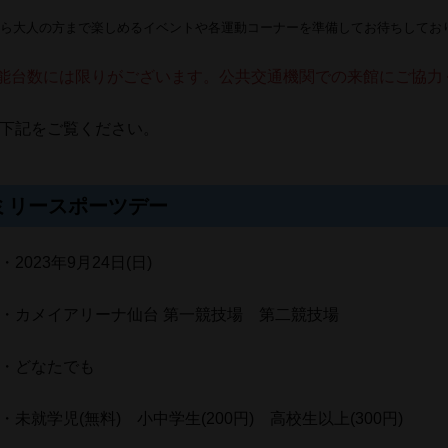
ら大人の方まで楽しめるイベントや各運動コーナーを準備してお待ちしてお
能台数には限りがございます。公共交通機関での来館にご協力
下記をご覧ください。
ミリースポーツデー
2023年9月24日(日)
・カメイアリーナ仙台 第一競技場 第二競技場
・どなたでも
未就学児(無料) 小中学生(200円) 高校生以上(300円)