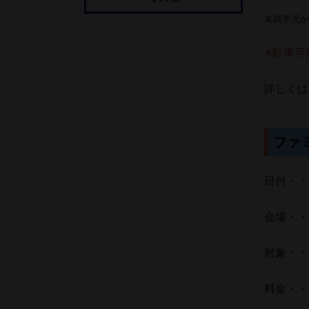
未就学児か
※駐車可
詳しくは
ファ
日付・・・
会場・・
対象・・
料金・・・