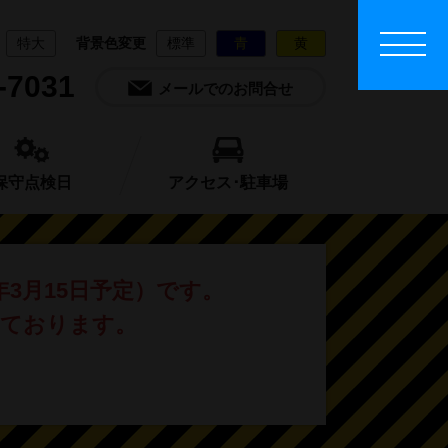
特大
背景色変更
標準
青
黄
-7031
メールでのお問合せ
保守点検日
アクセス･駐車場
年3月15日予定）です。
しております。