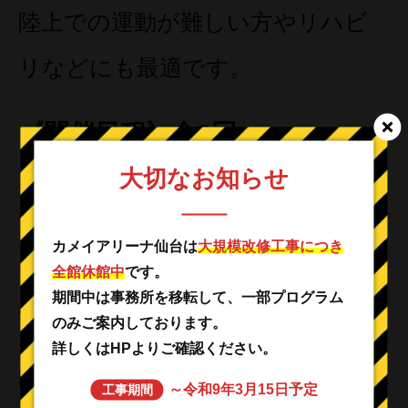
陸上での運動が難しい方やリハビ
リなどにも最適です。
《開催日程》全8回
大切なお知らせ
1月24・31日 2月7・14・21・28
日 3月6・13日
カメイアリーナ仙台は
大規模改修工事につき
全館休館中
です。
期間中は事務所を移転して、一部プログラム
やさしいヨガ（水・午後）
のみご案内しております。
詳しくはHPよりご確認ください。
時間／13：30～14：30 対象／
～令和9年3月15日予定
工事期間