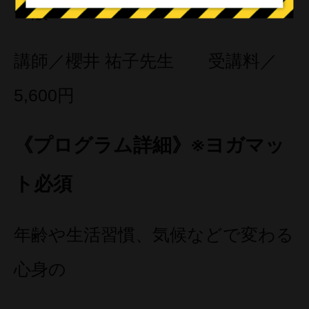
一般
講師／櫻井 祐子先生 受講料／
5,600円
《プログラム詳細》※ヨガマッ
ト必須
年齢や生活習慣、気候などで変わる
心身の