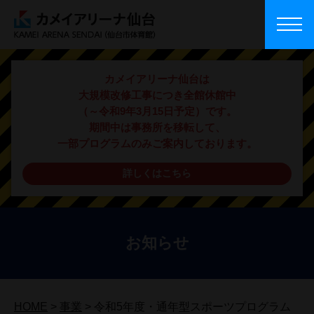
カメイアリーナ仙台は
大規模改修工事につき全館休館中
（～令和9年3月15日予定）です。
期間中は事務所を移転して、
一部プログラムのみご案内しております。
詳しくはこちら
お知らせ
HOME
>
事業
>
令和5年度・通年型スポーツプログラム