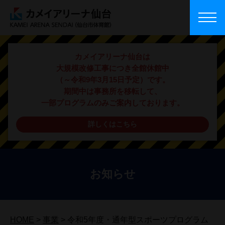
カメイアリーナ仙台は
大規模改修工事につき全館休館中
（～令和9年3月15日予定）です。
期間中は事務所を移転して、
一部プログラムのみご案内しております。
詳しくはこちら
お知らせ
HOME
>
事業
>
令和5年度・通年型スポーツプログラム