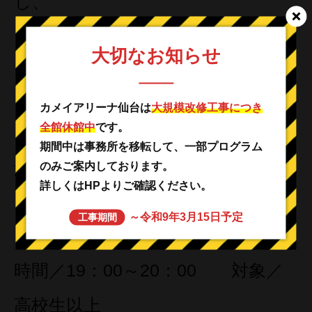
し、
生涯を通じた健康づくりを目指し
大切なお知らせ
ます。
カメイアリーナ仙台は
大規模改修工事につき
全館休館中
です。
様々なアイテムを使用し楽しく
期間中は事務所を移転して、一部プログラム
運動できます。
のみご案内しております。
詳しくはHPよりご確認ください。
リラックスヨガ（月・夜間）
～令和9年3月15日予定
工事期間
時間／19：00～20：00 対象／
高校生以上