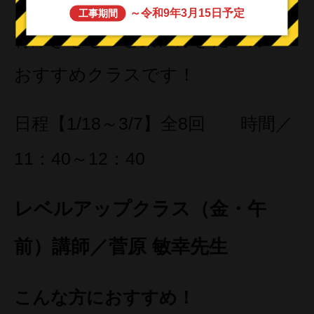
～令和9年3月15日予定
工事期間
背泳ぎをもっと楽に泳ぎたい方！
おすすめクラスです！
日程【1/18～3/7】全8回 時間／
11：40～12：40
レベルアップクラス（金・午
前）講師／菅原 敏幸先生
こんな方におすすめ！