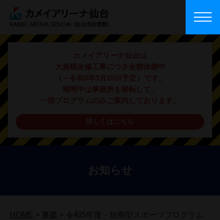
カメイアリーナ仙台は
大規模改修工事につき全館休館中
（～令和9年3月15日予定）です。
期間中は事務所を移転して、
一部プログラムのみご案内しております。
詳しくはこちら
お知らせ
HOME
>
事業
>
令和5年度・短期型スポーツプログラム