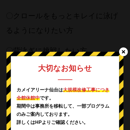
〇クロールをもっとキレイに泳げ
るようになりたい方
〇背泳ぎに挑戦したい方
大切なお知らせ
プログラム内容／初中級
対象：クロールで25ｍ完泳または
カメイアリーナ仙台は
大規模改修工事につき
全館休館中
です。
それ以上泳げる方
期間中は事務所を移転して、一部プログラム
のみご案内しております。
詳しくはHPよりご確認ください。
背泳ぎの泳ぎ方に挑戦したい！