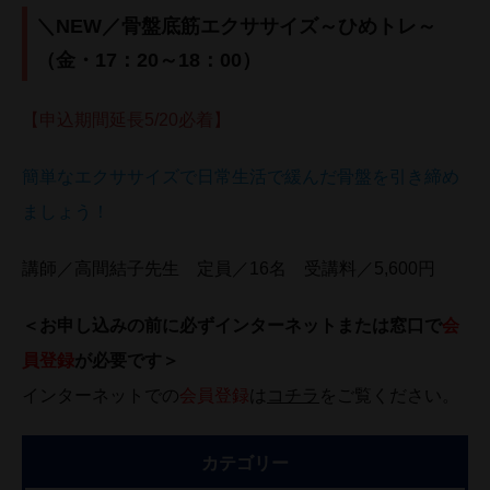
＼NEW／骨盤底筋エクササイズ～ひめトレ～
（金・17：20～18：00）
【申込期間延長5/20必着】
簡単なエクササイズで日常生活で緩んだ骨盤を引き締め
ましょう！
講師／高間結子先生 定員／16名 受講料／5,600円
＜お申し込みの前に必ずインターネットまたは窓口で
会
員登録
が必要です＞
インターネットでの
会員登録
は
コチラ
をご覧ください。
カテゴリー