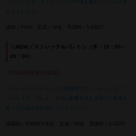
ノリノリなダンスミュージックで体を動かし、いい汗を
かきましょう♪
講師／YURI 定員／16名 受講料／5,600円
＼NEW／ストレッチ&バレトン（木・19：00～
20：00）
【申込期間延長6/1必着】
ストレッチとバレトンの二部構成です。バレトンは、フ
ィットネス、バレエ、ヨガに影響を与える受けた動作を
取り入れ組み合わせたプログラムです。
講講師／松崎純子先生 定員／30名 受講料／4,200円