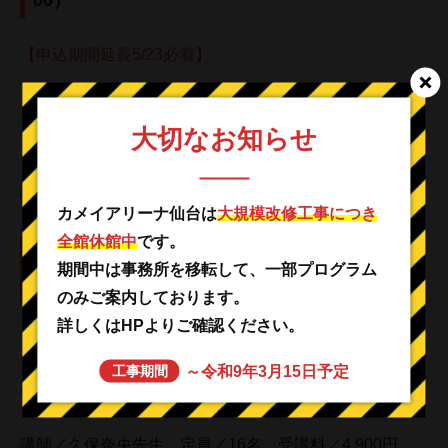
00）
【申込期間延長5/23必着】
ヨガにチャレンジしたい方・体力や代謝を上げたい方！
大切なお知らせ
おすすめクラス★
講師／ながえみお先生 定員／49名 受講料／5,600円
カメイアリーナ仙台は
大規模改修工事につき
全館休館中
です。
＼NEW／チャレンジアップエアロ（水・10：00
期間中は事務所を移転して、一部プログラム
～10：50）
のみご案内しております。
詳しくはHPよりご確認ください。
【申込期間延長5/24必着】
～令和9年3月15日予定
工事期間
中級エアロビクスクラス♪
講師／久保奈央先生 定員／16名 受講料／4,900円