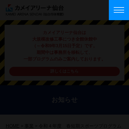
カメイアリーナ仙台は
大規模改修工事につき全館休館中
（～令和9年3月15日予定）です。
期間中は事務所を移転して、
一部プログラムのみご案内しております。
詳しくはこちら
お知らせ
HOME
>
事業
>
令和４年度 春短期スポーツプログラム