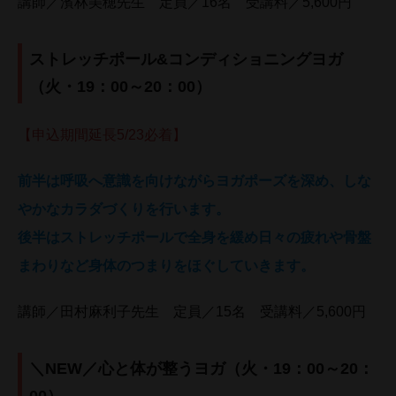
講師／濱林美穂先生 定員／16名 受講料／5,600円
ストレッチポール&コンディショニングヨガ
（火・19：00～20：00）
【申込期間延長5/23必着】
前半は呼吸へ意識を向けながらヨガポーズを深め、しな
やかなカラダづくりを行います。
後半はストレッチポールで全身を緩め日々の疲れや骨盤
まわりなど身体のつまりをほぐしていきます。
講師／田村麻利子先生 定員／15名 受講料／5,600円
＼NEW／心と体が整うヨガ（火・19：00～20：