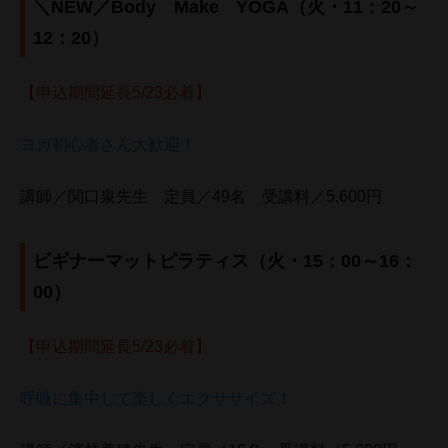
＼NEW／Body Make YOGA（火・11：20～
12：20）
【申込期間延長5/23必着】
ヨガ初心者さん大歓迎！
講師／関口泉先生 定員／49名 受講料／5,600円
ビギナーマットピラティス（火・15：00～16：
00）
【申込期間延長5/23必着】
呼吸に集中して楽しくエクササイズ！