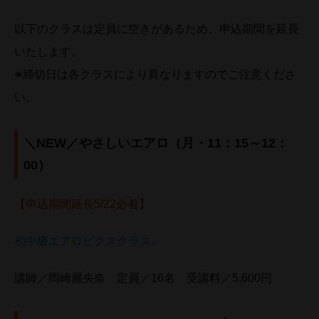
以下のクラスは定員に空きがあるため、申込期間を延長
いたします。
※締切日は各クラスにより異なりますのでご注意くださ
い。
＼NEW／やさしいエアロ（月・11：15～12：
00）
【申込期間延長5/22必着】
初中級エアロビクスクラス♪
講師／岡崎麗央奈 定員／16名 受講料／5,600円