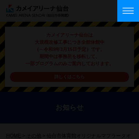
カメイアリーナ仙台は
大規模改修工事につき全館休館中
（～令和9年3月15日予定）です。
期間中は事務所を移転して、
一部プログラムのみご案内しております。
詳しくはこちら
お知らせ
HOME
>
その他
>
仙台市体育館オリジナルマフラータオ