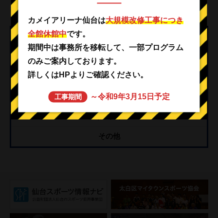
をよろしくお願いいたします。
カメイアリーナ仙台は
大規模改修工事につき
全館休館中
です。
カテゴリー
期間中は事務所を移転して、一部プログラム
重要
のみご案内しております。
詳しくはHPよりご確認ください。
休館
～令和9年3月15日予定
工事期間
事業
イベント
その他