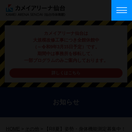
カメイアリーナ仙台は
大規模改修工事につき全館休館中
（～令和9年3月15日予定）です。
期間中は事務所を移転して、
一部プログラムのみご案内しております。
詳しくはこちら
お知らせ
HOME
>
その他
>
【R8夏】姿勢・身体機能測定募集中！