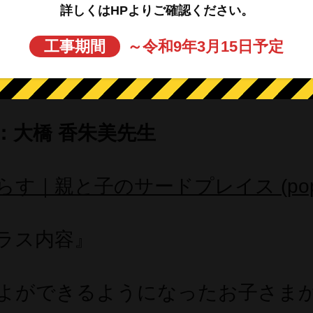
詳しくはHPよりご確認ください。
：800円（券売機にてチケット購入
工事期間
～令和9年3月15日予定
物：動きやすい服装・飲み物・タオ
：大橋 香朱美先生
す｜親と子のサードプレイス (poporus
ラス内容』
よができるようになったお子さま