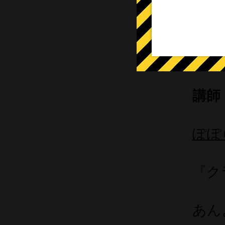
料金
持ち
講師
ぽぽら
『ク
あん