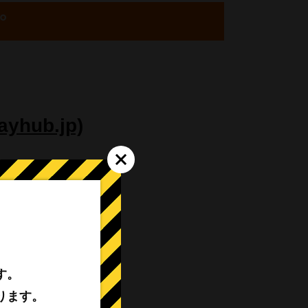
°
ub.jp)
先着順）
す。
ります。