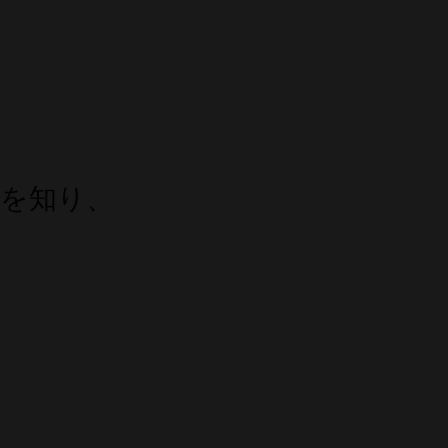
を
を知り、
に