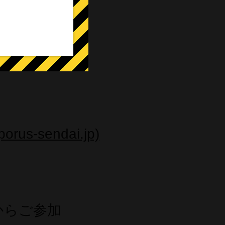
）
ル
-sendai.jp)
からご参加