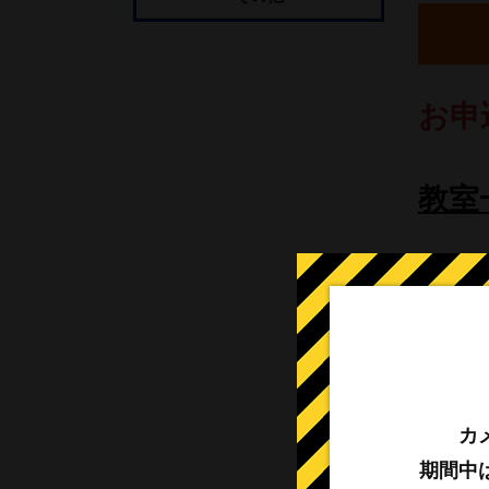
お申
教室一
＼ま
時間
カ
対象
期間中