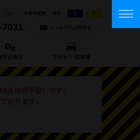
特大
背景色変更
標準
青
黄
-7031
メールでのお問合せ
保守点検日
アクセス･駐車場
年3月15日予定）です。
しております。