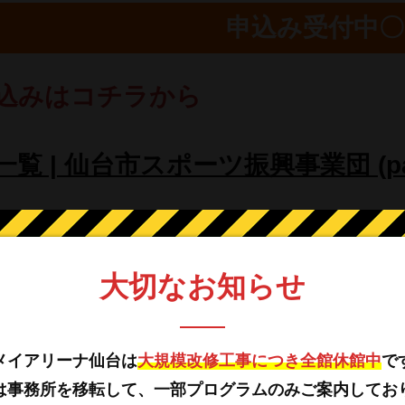
申込み受付中〇
込みはコチラから
覧 | 仙台市スポーツ振興事業団 (payh
ずは会員登録が必要です／
大切なお知らせ
：10：00～10：50 定員：8組（
メイアリーナ仙台は
大規模改修工事につき全館休館中
で
：1歳から3歳のお子さまと保護者
は事務所を移転して、一部プログラムのみご案内してお