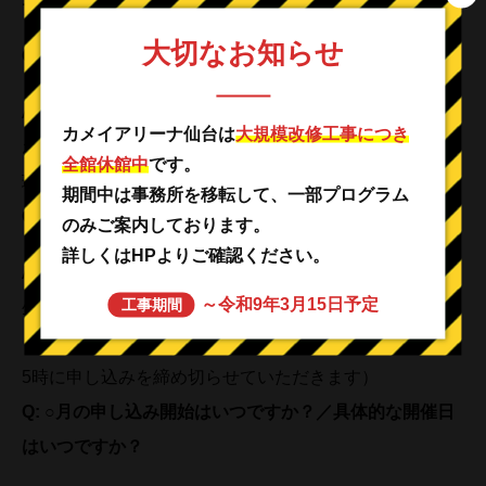
大切なお知らせ
Q:
定員を増やしてください／追加枠を用意してください
A: 当ツアーはボランティアの方々の協力のもと開催して
カメイアリーナ仙台は
大規模改修工事につき
おり、ご案内可能な範囲で定員を設定しております。ご
全館休館中
です。
理解賜りますようお願い申し上げます。
期間中は事務所を移転して、一部プログラム
Q:
キャンセル待ちはできますか？
のみご案内しております。
詳しくはHPよりご確認ください。
A: キャンセル待ちは行っておりません。キャンセルが発
～令和9年3月15日予定
工事期間
生した場合、申込バナーが再度表示されますので、そち
らから改めてお申し込みください。（開催日前日の夕方
5時に申し込みを締め切らせていただきます）
Q: ○
月の申し込み開始はいつですか？／具体的な開催日
はいつですか？