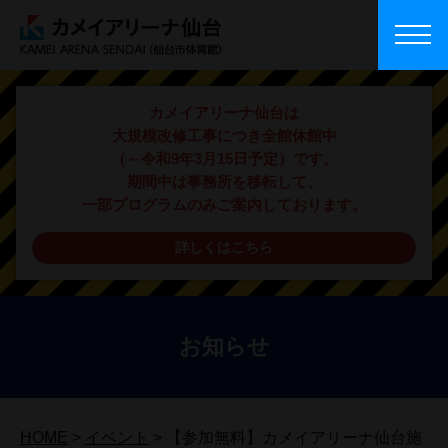
カメイアリーナ仙台は
大規模改修工事につき全館休館中
（～令和9年3月15日予定）です。
期間中は事務所を移転して、
一部プログラムのみご案内しております。
詳しくはこちら
お知らせ
HOME
>
イベント
>
【参加無料】カメイアリーナ仙台施